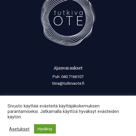
Ajanvaraukset
Puh. 040 7166107
tiina@tutkivaote.fi
Se, mikä lisää, vähentää, rajoittaa tai laajentaa kehon voimaa, lisää,
Sivusto käyttää evästeitä käyttäjäkokemuksen
vähentää, rajoittaa myös mielen voimaa. Ja mikä lisää, vähentää,
parantamiseksi. Jatkamalla käyttöä hyväksyt evästeiden
rajoittaa tai laajentaa mielen voimaa, lisää, vähentää, rajoittaa tai
käytön.
laajentaa myös kehon voimaa.
Asetukset
Hyväksy
—
Spinoza (1632–1677)