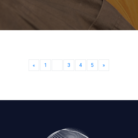
«
1
2
3
4
5
»