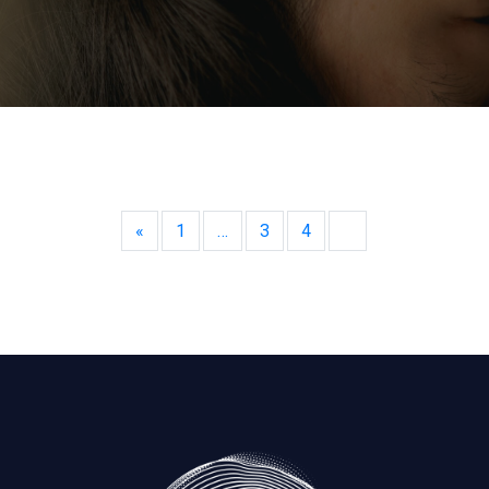
«
1
…
3
4
5