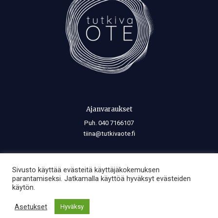
Ajanvaraukset
Puh. 040 7166107
tiina@tutkivaote.fi
Se, mikä lisää, vähentää, rajoittaa tai laajentaa kehon voimaa, lisää,
Sivusto käyttää evästeitä käyttäjäkokemuksen
vähentää, rajoittaa myös mielen voimaa. Ja mikä lisää, vähentää,
parantamiseksi. Jatkamalla käyttöä hyväksyt evästeiden
rajoittaa tai laajentaa mielen voimaa, lisää, vähentää, rajoittaa tai
käytön.
laajentaa myös kehon voimaa.
Asetukset
Hyväksy
—
Spinoza (1632–1677)