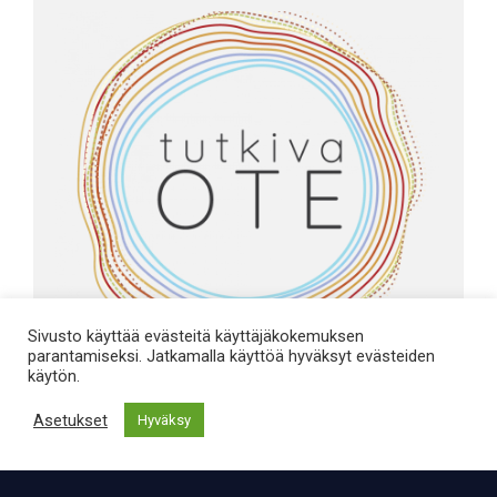
Sivusto käyttää evästeitä käyttäjäkokemuksen
parantamiseksi. Jatkamalla käyttöä hyväksyt evästeiden
käytön.
TRE®:n iltaryhmä
Asetukset
Hyväksy
keskiviikkoisin
31.8.2024