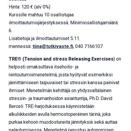
Hinta: 120 € (alv 0%)
Kurssille mahtuu 10 osallistujaa
ilmoittautumisjärjestyksessä. Minimiosallistujamäärä:
6.
Lisätietoja ja ilmoittautumiset 5.11.
mennessä:
tiina@tutkivaote.fi
, 040 7166107
TRE® (Tension and stress Releasing Exercises
) on
helposti omaksuttava itsehoito- ja
rentoutumismenetelmä, josta hyötyvät esimerkiksi
jännittämiseen taipuvaiset tai stressin kanssa painivat
ihmiset. Menetelmän kehittäjä on yhdysvaltalainen
stressin- ja traumanhoidon asiantuntija, Ph.D. David
Berceli. TRE-harjoituksessa käynnistetään
alkuliikkeiden avulla hermostoperäinen tärinä, joka
purkaa kehoon muodostuneita jännityksiä sekä auttaa
palautumisessa. Menetelmä perustuu autonomisen