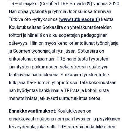
TRE-ohjaajaksi (Certified TRE Provider®) vuonna 2020.
Hän ohjaa yksilöitä ja ryhmiä Joensuussa toimivan
Tutkiva ote -yrityksensä (
www.tutkivaote.fi
) kautta.
Koulutukseltaan Sotkasiira on yhteiskuntatieteiden
tohtori ja hänellä on aikuisopettajan pedagoginen
pätevyys. Hän on myös keho-orientoitunut työnohjaaja
ja Suomen työnohjaajat ry:n jäsen. Sotkasiira on
erikoistunut ohjaamaan TRE-harjoitusta fyysisten
jännitysten purkamiseen sekä stressin säätelyyn
tähtäävänä harjoituksena. Sotkasiira työskentelee
tutkijana Itä-Suomen yliopistossa. Tätä kokemustaan
hän hyödyntää hankkimalla TRE:stä ja kehollisista
menetelmistä jatkuvasti uutta, tutkittua tietoa.
Ennakkovaatimukset:
Koulutukseen on
ennakkovaatimuksena normaali fyysinen ja psyykkinen
terveydentila, joka sallii TRE-stressinpurkuliikkeiden