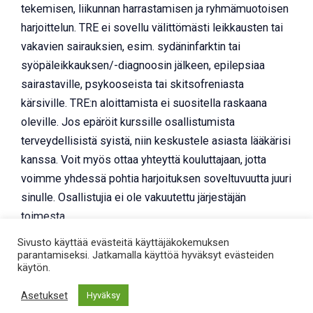
tekemisen, liikunnan harrastamisen ja ryhmämuotoisen
harjoittelun. TRE ei sovellu välittömästi leikkausten tai
vakavien sairauksien, esim. sydäninfarktin tai
syöpäleikkauksen/-diagnoosin jälkeen, epilepsiaa
sairastaville, psykooseista tai skitsofreniasta
kärsiville. TRE:n aloittamista ei suositella raskaana
oleville. Jos epäröit kurssille osallistumista
terveydellisistä syistä, niin keskustele asiasta lääkärisi
kanssa. Voit myös ottaa yhteyttä kouluttajaan, jotta
voimme yhdessä pohtia harjoituksen soveltuvuutta juuri
sinulle. Osallistujia ei ole vakuutettu järjestäjän
toimesta.
Sivusto käyttää evästeitä käyttäjäkokemuksen
Laskutus ja peruutusehdot:
Laskutus tapahtuu
parantamiseksi. Jatkamalla käyttöä hyväksyt evästeiden
sähköpostitse ilmoittautumisen jälkeen. Mikäli asiakas
käytön.
peruu osallistumisen ilmoittautumisajan jälkeen,
Asetukset
Hyväksy
veloitamme koko koulutusmaksun (ellei peruutus