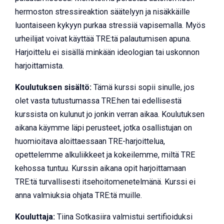
hermoston stressireaktion säätelyyn ja nisäkkäille
luontaiseen kykyyn purkaa stressiä vapisemalla. Myös
urheilijat voivat käyttää TRE:tä palautumisen apuna.
Harjoittelu ei sisällä minkään ideologian tai uskonnon
harjoittamista.
Koulutuksen sisältö:
Tämä kurssi sopii sinulle, jos
olet vasta tutustumassa TRE:hen tai edellisestä
kurssista on kulunut jo jonkin verran aikaa. Koulutuksen
aikana käymme läpi perusteet, jotka osallistujan on
huomioitava aloittaessaan TRE-harjoittelua,
opettelemme alkuliikkeet ja kokeilemme, miltä TRE
kehossa tuntuu. Kurssin aikana opit harjoittamaan
TRE:tä turvallisesti itsehoitomenetelmänä. Kurssi ei
anna valmiuksia ohjata TRE:tä muille.
Kouluttaja:
Tiina Sotkasiira valmistui sertifioiduksi